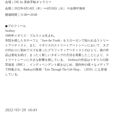
会場｜OIL by 美術⼿帖ギャラリー
会期｜2022年4⽉14⽇（⽊）〜4⽉26⽇（⽕） ※会期中無休
開場時間｜11:00〜20:00
◼︎プロフィール
Sickboy
1980年イギリス・ブルストル⽣まれ。
寺院を模したモチーフと「Save the Youth」をスローガンで知られるストリー
トアーティスト。また、イギリスのストリートアートシーンにおいて、タグ
の代わりに初めてロゴを使ったグラフィティアーティストのひとり。彼の作
品は進化を続け、まったく新しいタギングの⽅法を発案したことにより、ス
トリートシーンに⼤きな影響を残している。 Sickboyの作品はイギリスの国
営放送（BBC）、インディペンデント紙をはじめ、国内外の様々なメディア
で特集され、Banksyの映画「Exis Through The Gift Shop」（2010）にも登場
している。
2022
/
03
/
29 16:43