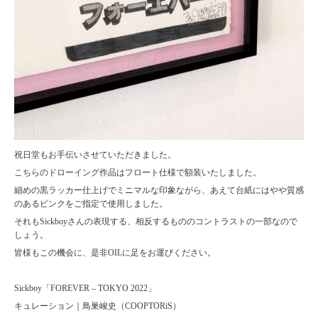
祝日堂もお手伝いさせていただきました。
こちらのドローイング作品はフロート仕様で額装いたしました。
細めの黒ラッカー仕上げでミニマルな印象ながら、あえて台紙にはやや質感
のあるピンクをご指定で使用しました。
それもSickboyさんの表現する、相反するもののコントラストの一部なので
しょう。
皆様もこの機会に、是非OILに足をお運びください。
Sickboy「FOREVER – TOKYO 2022」
キュレーション｜⿃巣峻史（COOPTORiS）