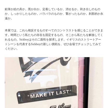
鉛筆か絵の具か。⿊か⽩か。定着しているか、消せるか。剥き出しのもの
か、しっかりしたものか。バラバラのものか、繋がったものか。刹那的か永
遠か。
本展では、これら相反するものすべてのコントラストを感じることができま
す。時間という私たちの存在を固定するもの、そこから私たちを解放してく
れるもの。Sickboyはその⼆⾯性を探求します。イギリスのストリートアー
トシーンを代表するSickboyの新しい挑戦を、ぜひ会場でチェックしてみて
ください。