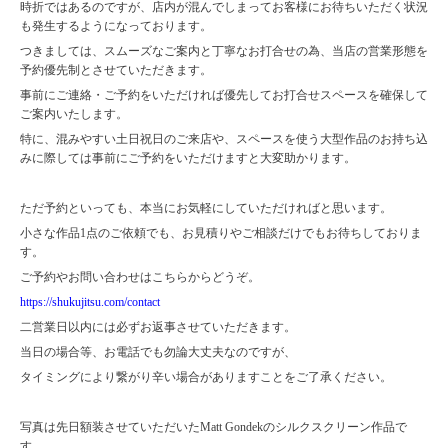
時折ではあるのですが、店内が混んでしまってお客様にお待ちいただく状況
も発生するようになっております。
つきましては、スムーズなご案内と丁寧なお打合せの為、当店の営業形態を
予約優先制とさせていただきます。
事前にご連絡・ご予約をいただければ優先してお打合せスペースを確保して
ご案内いたします。
特に、混みやすい土日祝日のご来店や、スペースを使う大型作品のお持ち込
みに際しては事前にご予約をいただけますと大変助かります。
ただ予約といっても、本当にお気軽にしていただければと思います。
小さな作品1点のご依頼でも、お見積りやご相談だけでもお待ちしておりま
す。
ご予約やお問い合わせはこちらからどうぞ。
https://shukujitsu.com/contact
二営業日以内には必ずお返事させていただきます。
当日の場合等、お電話でも勿論大丈夫なのですが、
タイミングにより繋がり辛い場合がありますことをご了承ください。
写真は先日額装させていただいたMatt Gondekのシルクスクリーン作品で
す。