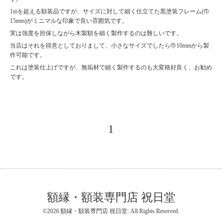
1mを超える額装品ですが、サイズに対して細く仕立てた黒塗装フレーム(巾
15mm)がミニマルな印象で良い雰囲気です。
実は強度を担保しながら木製額を細く製作するのは難しいです。
当店はそれを得意としておりまして、小さなサイズでしたら巾10mmから製
作可能です。
これは塗装仕上げですが、無垢材で細く製作するのも大変格好良く、お勧め
です。
1
額縁・額装専門店 祝日堂
©2026
額縁・額装専門店 祝日堂
. All Rights Reserved.