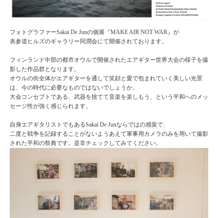
フォトグラファーSakai De Junの個展『MAKE AIR NOT WAR』が
表参道ヒルズのギャラリー同潤会にて開催されております。
フィンランド中部の都市オウルで開催されたエアギター世界大会の様子を撮
影した作品群となります。
オウルの街全体がエアギターを通して笑顔と愛で包まれていく美しい光景
は、今の時代に必要なものではないでしょうか。
大会コンセプトである、武器を捨てて音楽を楽しもう、という平和へのメッ
セージ性が強く感じられます。
自身エアギタリストでもあるSakai De Junならではの感覚で、
二度と戦争を記録することがないようあえて軍事用カメラのみを用いて撮影
された平和の祭典です。是非チェックしてみてください。