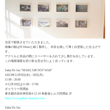
当店で額装させていただきました。
画像の額は巾10mmと細く製作し、木目を残して薄く白塗装した仕上げで
す。
アクリルと作品の間にスペーサーを入れて少し奥行を出しています。
この場面場面を切り取る見せ方によく合っています。
Sakai De Jun "MAKE AIR NOT WAR"
▪︎2023年12月6日(水) - 18日(月)
11:00 - 20:00
※12月18日は11:00 - 17:00
ギャラリー同潤会
東京都渋谷区神宮前4-12-10 表参道ヒルズ同潤会 2F
https://www.gallery-dojunkai.com/
Sakai De Jun