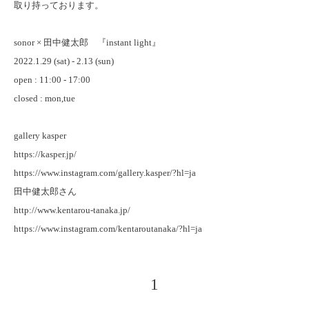
取り持っております。
sonor × 田中健太郎 『instant light』
2022.1.29 (sat) - 2.13 (sun)
open : 11:00 - 17:00
closed : mon,tue
gallery kasper
https://kasper.jp/
https://www.instagram.com/gallery.kasper/?hl=ja
田中健太郎さん
http://www.kentarou-tanaka.jp/
https://www.instagram.com/kentaroutanaka/?hl=ja
1