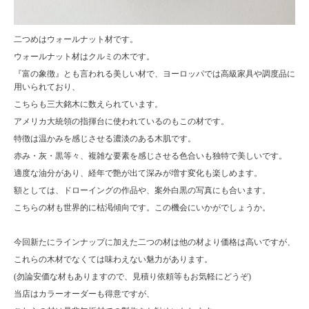
二つめはウォールナット材です。
ウォールナット材はクルミの木です。
『富の象徴』とも言われる美しい材で、ヨーロッパでは高級家具や調度品に
用いられており、
こちらも三大銘木に数えられています。
アメリカ大統領の指揮台に使われているのもこの材です。
特徴は温かみを感じさせる濃淡のある木肌です。
赤み・灰・黒等々、複雑な要素を感じさせる色合いも独特で美しいです。
適度な油分があり、経年で艶が出て深みが増す変化も楽しめます。
額としては、ドローイングの作品や、案外白黒の写真にも合います。
こちらの材も世界的に枯渇傾向です。この機会にいかがでしょうか。
今回新たにラインナップに加えた二つの材は他の材より価格は高いですが、
これらの木材でなくては味わえない魅力があります。
(勿論安価な材もありますので、見積り依頼等もお気軽にどうぞ)
当店はカラーオーダーも得意ですが、