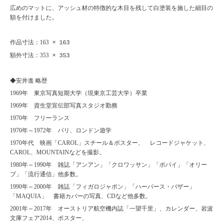
広めのマットに、アッシュ材の特徴的な木目を残して白塗装を施した細目の
額を付けました。
作品寸法：163
× 163
額外寸法：353
× 353
◆安井進 略歴
1969
年 東京写真短期大学（現東京工芸大学）卒業
1969
年 資生堂宣伝部写真スタジオ勤務
1970
年 フリーランス
1970
年～
1972
年 パリ、ロンドン遊学
1970
年代 映画「
CAROL
」スチール＆ポスター、 レコードジャケット、
CAROL
、
MOUNTAIN
などを撮影。
1980
年～
1990
年 雑誌「アンアン」「クロワッサン」「ポパイ」「オリー
ブ」「流行通信」他多数。
1990
年～
2000
年 雑誌「フィガロジャポン」「ハーパース・バザー」
「
MAQUIA
」 書籍カバーの写真、
CD
など他多数。
2001
年～
2017
年 オーストリア航空機内誌「一望千里」、カレンダー、岩波
文庫フェア
2014
、ポスター、